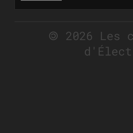
🄯 2026 Les 
d'Élect