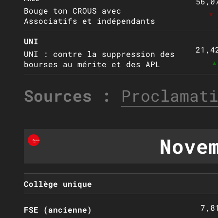
56,0
Bouge ton CROUS avec
▼ 
Associatifs et indépendants
UNI
21,4
UNI : contre la suppression des
▲
bourses au mérite et des APL
Sources :
Proclamat
Nove
Collège unique
7,8
FSE (ancienne)