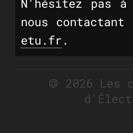
N'hésitez pas à
nous contactant
etu.fr
.
🄯 2026 Les 
d'Élect