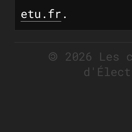
etu.fr
.
🄯 2026 Les 
d'Élect