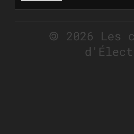
🄯 2026 Les 
d'Élect